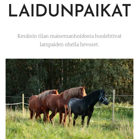
LAIDUNPAIKAT
Kesäisin tilan maisemanhoidosta huolehtivat
lampaiden ohella hevoset.