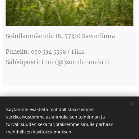
Soinilanmäentie 18, 57310 Savonlinna
Puhelin
:
050 534 5598 / Tiina
Sähköposti
: tiina(@)soinilanmaki.fi
SOINILANMÄKI
Vuodesta 1936
Käytämme evästeitä mahdollistaaksemme
verkkosivustomme asianmukaisen toiminnan ja
© 2026 Soinilanmäki
Evästeet
turvallisuuden sekä tarjotaksemme sinulle parhaan
mahdollisen käyttökokemuksen.