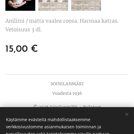
Aniliini / matta vaalea roosa. Harmaa katras.
Vetoisuus 3 dl.
15,00
€
SOINILANMÄKI
Vuodesta 1936
© 2026 Soinilanmäki
Evästeet
Käytämme evästeitä mahdollistaaksemme
Kielet
verkkosivustomme asianmukaisen toiminnan ja
Suomi
English
turvallisuuden sekä tarjotaksemme sinulle parhaan