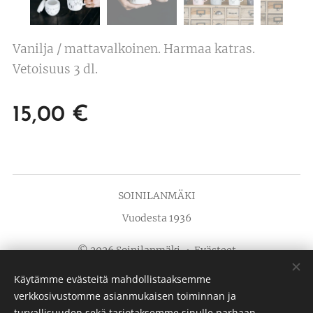
Vanilja / mattavalkoinen. Harmaa katras.
Vetoisuus 3 dl.
15,00
€
SOINILANMÄKI
Vuodesta 1936
© 2026 Soinilanmäki
Evästeet
Käytämme evästeitä mahdollistaaksemme
Kielet
verkkosivustomme asianmukaisen toiminnan ja
Suomi
English
turvallisuuden sekä tarjotaksemme sinulle parhaan