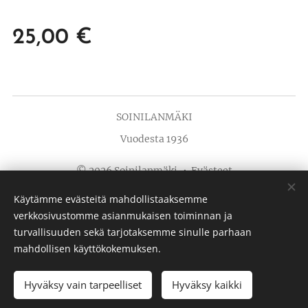
25,00
€
SOINILANMÄKI
Vuodesta 1936
© 2026 Soinilanmäki
Evästeet
Käytämme evästeitä mahdollistaaksemme
Kielet
verkkosivustomme asianmukaisen toiminnan ja
Suomi
English
turvallisuuden sekä tarjotaksemme sinulle parhaan
mahdollisen käyttökokemuksen.
Hyväksy vain tarpeelliset
LOPPUUNMYYTY
Hyväksy kaikki