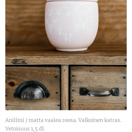
Aniliini / matta vaalea roosa. Valkoinen katras.
Vetoisuus 1,5 dl.