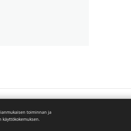
ianmukaisen toiminnan ja
en käyttökokemuksen.