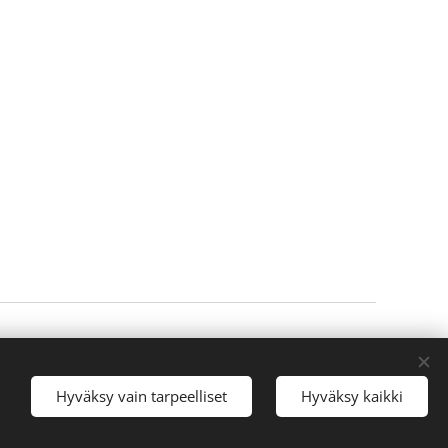
© 2026 Soinilanmäki
Evästeet
Hyväksy vain tarpeelliset
Hyväksy kaikki
Kielet
Suomi
English