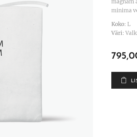
magnam a
minima ve
Koko
: L
Väri
: Val
795,0
L