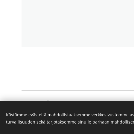
SOINILANMÄKI
Vuodesta 1936
Käytämme evästeitä mahdollistaaksemme verkkosivustomme as
turvallisuuden sekä tarjotaksemme sinulle parhaan mahdollis