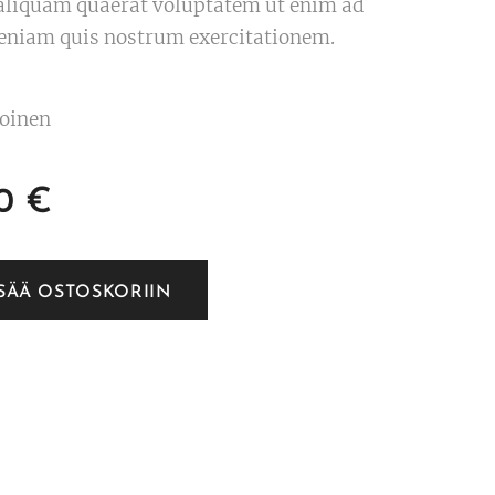
liquam quaerat voluptatem ut enim ad
niam quis nostrum exercitationem.
koinen
0
€
ISÄÄ OSTOSKORIIN